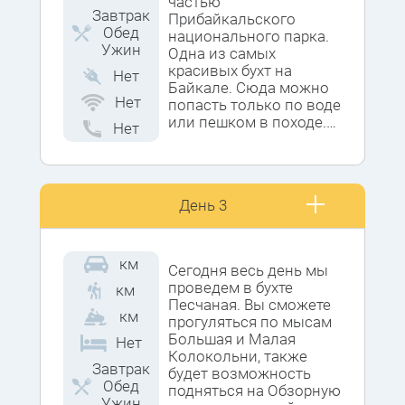
условиях, дойдем до
частью
Завтрак
деревни Большие Коты.
Прибайкальского
Обед
национального парка.
Ужин
Одна из самых
красивых бухт на
Нет
Байкале. Сюда можно
Нет
попасть только по воде
или пешком в походе.
Нет
Уже сегодня у нас будет
уникальная
возможность увидеть
День 3
знаменитые ходульные
деревья. Их осталось
совсем мало, из под
корней всё больше и
км
Сегодня весь день мы
больше выдувает песок
проведем в бухте
км
и они падают. Поэтому
Песчаная. Вы сможете
не будем усугублять и
км
прогуляться по мысам
подходить близко,
Большая и Малая
Нет
чтобы не ускорять
Колокольни, также
естественный процесс.
Завтрак
будет возможность
Обед
подняться на Обзорную
Ужин