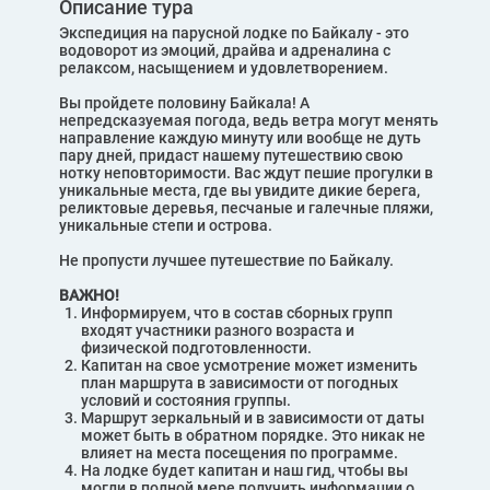
Описание тура
Экспедиция на парусной лодке по Байкалу - это
водоворот из эмоций, драйва и адреналина с
релаксом, насыщением и удовлетворением.
Вы пройдете половину Байкала! А
непредсказуемая погода, ведь ветра могут менять
направление каждую минуту или вообще не дуть
пару дней, придаст нашему путешествию свою
нотку неповторимости. Вас ждут пешие прогулки в
уникальные места, где вы увидите дикие берега,
реликтовые деревья, песчаные и галечные пляжи,
уникальные степи и острова.
Не пропусти лучшее путешествие по Байкалу.
ВАЖНО!
Информируем, что в состав сборных групп
входят участники разного возраста и
физической подготовленности.
Капитан на свое усмотрение может изменить
план маршрута в зависимости от погодных
условий и состояния группы.
Маршрут зеркальный и в зависимости от даты
может быть в обратном порядке. Это никак не
влияет на места посещения по программе.
На лодке будет капитан и наш гид, чтобы вы
могли в полной мере получить информации о