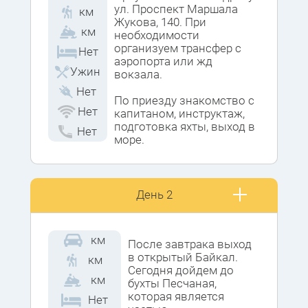
ул. Проспект Маршала
км
Жукова, 140. При
км
необходимости
организуем трансфер с
Нет
аэропорта или жд
Ужин
вокзала.
Нет
По приезду знакомство с
Нет
капитаном, инструктаж,
подготовка яхты, выход в
Нет
море.
Сегодня на протяжении
пути мы знакомимся с
командой и управлением
День 2
яхтой, успевая
наслаждаться постепенно
открывающимися
км
красотами.
После завтрака выход
в открытый Байкал.
км
Ночевать мы будем в
Сегодня дойдем до
км
бухте Щелка (р. Ангара),
бухты Песчаная,
или, при благоприятных
которая является
Нет