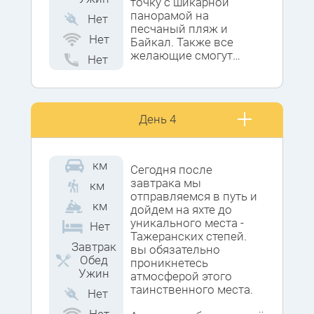
точку с шикарной
панорамой на
Нет
песчаный пляж и
Нет
Байкал. Также все
желающие смогут
Нет
посетить бухту
Бабушка, где
белоснежный песок
(как в рекламе про
День 4
баунти) и яркая,
изумрудная вода.
км
Сегодня после
завтрака мы
км
отправляемся в путь и
км
дойдем на яхте до
уникального места -
Нет
Тажеранских степей.
Завтрак
вы обязательно
Обед
проникнетесь
Ужин
атмосферой этого
таинственного места.
Нет