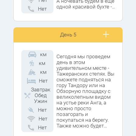
Нет
А ночевать будем в ещё
одной красивой бухте -
Нет
Ая, что в переводе
означает красивая или
удобная. Здесь как
будто остановилось
День 5
время, обостряются все
чувства и эмоции.
км
Сегодня мы проведем
день в этом
км
удивительном месте -
км
Тажеранских степях. Вы
сможете подняться на
Нет
гору Тандору или на
Завтрак
Обзорную площадку с
Обед
великолепным видом
Ужин
на устье реки Анга, а
можно просто
Нет
позагорать и
Нет
покупаться на берегу.
Также можно будет
Нет
сходить до природной