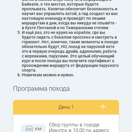
Байкале, о тех местах, которые будете
проплывать. Капитан обеспечит безопасность и
научит вас управлять яхтой, а гид создаст из вас
настоящую команду и проведёт по пешим
маршрутам в дни, когда вы никуда не плывёте -
в бухте Песчаной и по Тажеранским степям
И ещё раз, это не круиз на корабле, где вы
будете сидеть с бокалом проссеко и смотреть в
горизонт. Нет, конечно, такие моменты в походе
обязательно будут, НО, поход на парусной яхте
это в первую очередь драйв, адреналин, работа
с веревками, парусами. Это целый обучающий
курс и после похода вы получите сертификат о
прохождении маршрута от федерации парусного
спорта.
Новичкам можно и нужно.
Программа похода
День 1
Сбор группы в городе
км
Иркутск в 10.00 по адресу: